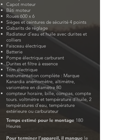
Capot moteur
Bâti moteur
Roues 600 x 6
Sièges et ceintures de sécurité 4 points
Gabarits de réglage
Radiateur d'eau et huile avec durites et
colliers
Faisceau électrique
Batterie
Pompe électrique carburant
Durites et filtre à essence
Trim électrique
Instrumentation complète : Marque
Kanardia
anémomètre, altimètre,
variomètre en diamètre 80
compteur horaire, bille, compas, compte
tours. voltmètre et température d'huile, 2
températures d'eau, température
extérieure ou carburateur
Temps estimé pour le montage
180
Heures
Pour terminer l'appareil, il manque
le