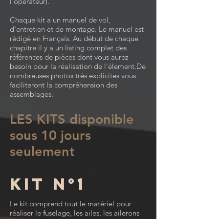
l'opérateur).
Chaque kit a un manuel de vol,
d'entretien et de montage. Le manuel est
rédigé en Français. Au début de chaque
chapitre il y a un listing complet des
références de pièces dont vous aurez
besoin pour la réalisation de l'élement.De
nombreuses photos très explicites vous
faciliteront la compréhension des
assemblages.
LES KITS disponible
sous 10 jours
seulement
KIT n°1
Le kit comprend tout le matériel pour
réaliser le fuselage, les ailes, les ailerons