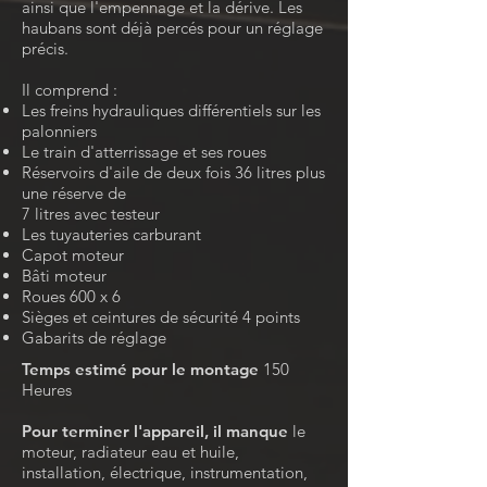
ainsi que l'empennage et la dérive. Les
haubans sont déjà percés pour un réglage
précis.
Il comprend :
Les freins hydrauliques différentiels sur les
palonniers
Le train d'atterrissage et ses roues
Réservoirs d'aile de deux fois 36 litres plus
une réserve de
7 litres avec testeur
Les tuyauteries carburant
Capot moteur
Bâti moteur
Roues 600 x 6
Sièges et ceintures de sécurité 4 points
Gabarits de réglage
Temps estimé pour le montage
150
Heures
Pour terminer l'appareil, il manque
le
moteur, radiateur eau et huile,
installation, électrique, instrumentation,