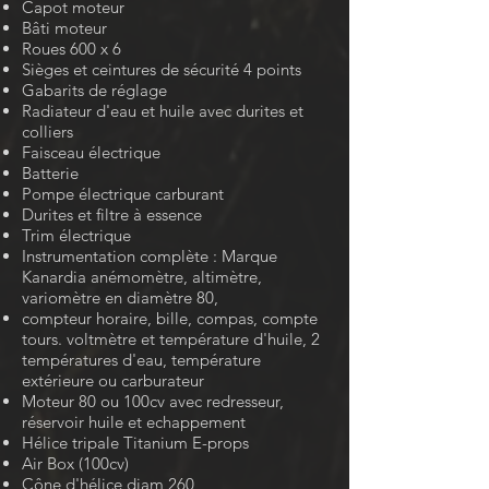
Capot moteur
Bâti moteur
Roues 600 x 6
Sièges et ceintures de sécurité 4 points
Gabarits de réglage
Radiateur d'eau et huile avec durites et
colliers
Faisceau électrique
Batterie
Pompe électrique carburant
Durites et filtre à essence
Trim électrique
Instrumentation complète : Marque
Kanardia anémomètre, altimètre,
variomètre en diamètre 80,
compteur horaire, bille, compas, compte
tours. voltmètre et température d'huile, 2
températures d'eau, température
extérieure ou carburateur
Moteur 80 ou 100cv avec redresseur,
réservoir huile et echappement
Hélice tripale Titanium E-props
Air Box (100cv)
Cône d'hélice diam 260