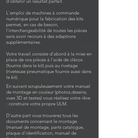
d'obtenir un résultat parfait.
L'emploi de machines à commande
numérique pour la fabrication des kits
permet, en cas de besoin,
l'interchangeabilité de toutes les pièces
sans avoir recours à des adaptions
supplémentaires.
Votre travail consiste d'abord à la mise en
place de vos pièces à l'aide de clécos
(fournis dans le kit) puis au rivetage
(riveteuse pneumatique fournie aussi dans
le kit).
En suivant scrupuleusement votre manuel
de montage en couleur (photos,dessins,
vues 3D et textes) vous réalisez votre rêve
: construire votre propre ULM.
D'autre part vous trouverez tous les
documents concernant le montage
(manuel de montage, parts catalogue,
plaque d'identification, manuel de