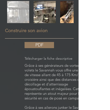
Construire son avion
PDF
Télécharger la fiche descriptive
Grâce à ses générateurs de vortex et ses
volets le Savannah vous offre une plage
de vitesse allant de 45 à 175 Km/h en
croisière ainsi que des distances de
décollage et d'atterrissage
époustouflantes et inégalées. Cet aspect
représente un atout majeur pour la
sécurité en cas de posé en campagne.
Grâce à ses ailerons junker le Savannah