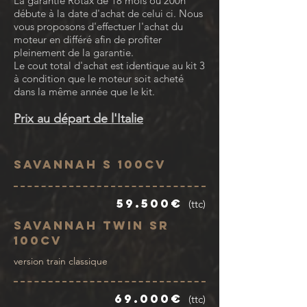
La garantie Rotax de 18 mois ou 200h
débute à la date d'achat de celui ci. Nous
vous proposons d'effectuer l'achat du
moteur en différé afin de profiter
pleinement de la garantie.
Le cout total d'achat est identique au kit 3
à condition que le moteur soit acheté
dans la même année que le kit.
Prix au départ de l'Italie
Savannah S 100cv
59.500€
(ttc)
Savannah Twin SR
100cv
version train classique
69.000€
(ttc)