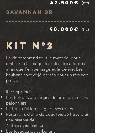
42.500€
(ttc)
Savannah SR
40.000€
(ttc)
KIT n°3
Le kit comprend tout le matériel pour
réaliser le fuselage, les ailes, les ailerons
ainsi que l'empennage et la dérive. Les
haubans sont déjà percés pour un réglage
précis.
Il comprend :
Les freins hydrauliques différentiels sur les
palonniers
Le train d'atterrissage et ses roues
Réservoirs d'aile de deux fois 36 litres plus
une réserve de
7 litres avec testeur
Les tuyauteries carburant