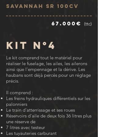
Savannah SR 100cv
67.000€
(ttc)
KIT n°4
Le kit comprend tout le matériel pour
réaliser le fuselage, les ailes, les ailerons
ainsi que l'empennage et la dérive. Les
haubans sont déjà percés pour un réglage
précis.
Il comprend :
Les freins hydrauliques différentiels sur les
palonniers
Le train d'atterrissage et ses roues
Réservoirs d'aile de deux fois 36 litres plus
une réserve de
7 litres avec testeur
Les tuyauteries carburant