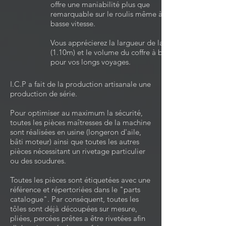
offre une maniabilité plus que
remarquable sur le roulis même à très
basse vitesse.
Vous apprécierez la largueur de la cabine
(1.10m) et le volume du coffre à bagages
pour vos longs voyages.
I.C.P a fait de la production artisanale une
production de série.
Pour optimiser au maximum la sécurité,
toutes les pièces maîtresses de la machine
sont réalisées en usine (longeron d'aile,
bâti moteur) ainsi que toutes les autres
pièces nécessitant un rivetage particulier
ou des soudures.
Toutes les pièces sont étiquetées avec une
référence et répertoriées dans le "parts
catalogue". Par conséquent, toutes les
tôles sont déjà découpées sur mesure,
pliées, percées prêtes a être rivetées afin