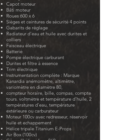
Capot moteur
Bâti moteur
Roues 600 x 6
Sièges et ceintures de sécurité 4 points
Gabarits de réglage
Radiateur d'eau et huile avec durites et
colliers
Faisceau électrique
Batterie
Pompe électrique carburant
Durites et filtre à essence
Trim électrique
Instrumentation complète : Marque
Kanardia
anémomètre, altimètre,
variomètre en diamètre 80,
compteur horaire, bille, compas, compte
tours. voltmètre et température d'huile, 2
températures d'eau, température
extérieure ou carburateur
Moteur 100cv avec redresseur, réservoir
huile et echappement
Hélice tripale Titanium E-Props
Air Box (100cv)