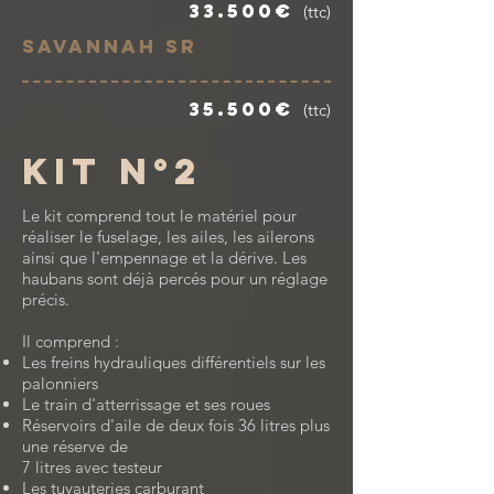
33.500€
(ttc)
Savannah SR
35.500€
(ttc)
KIT n°2
Le kit comprend tout le matériel pour
réaliser le fuselage, les ailes, les ailerons
ainsi que l'empennage et la dérive. Les
haubans sont déjà percés pour un réglage
précis.
Il comprend :
Les freins hydrauliques différentiels sur les
palonniers
Le train d'atterrissage et ses roues
Réservoirs d'aile de deux fois 36 litres plus
une réserve de
7 litres avec testeur
Les tuyauteries carburant