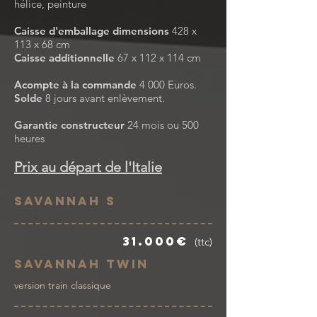
hélice, peinture
Caisse d'emballage dimensions
428 x
113 x 68 cm
Caisse additionnelle
67 x 112 x 114 cm
Acompte à la commande
4 000 Euros.
Solde
8 jours avant enlèvement.
Garantie constructeur
24 mois ou 500
heures
Prix au départ de l'Italie
Savannah S
31.000€
(ttc)
Savannah Twin
version train classique