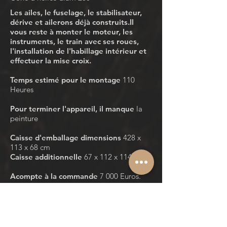
Les ailes, le fuselage, le stabilisateur,
dérive et ailerons déjà construits.
Il
vous reste à monter le moteur, les
instruments, le train avec ses roues,
l'installation de l'habillage intérieur et
effectuer la mise croix.
Temps estimé pour le montage
110
Heures
Pour terminer l'appareil, il manque
la
peinture
Caisse d'emballage dimensions
428 x
113 x 68 cm
Caisse additionnelle
67 x 112 x 114 cm
Acompte à la commande
7 000 Euros.
Solde
8 jours avant enlèvement.
Garantie constructeur
24 mois ou 500
heures