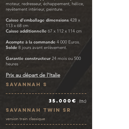
moteur, redresseur, échappement, hélice,
revêtement intérieur, peinture.
Caisse d'emballage dimensions
428 x
113 x 68 cm
Caisse additionnelle
67 x 112 x 114 cm
Acompte à la commande
4 000 Euros.
Solde
8 jours avant enlèvement.
Garantie constructeur
24 mois ou 500
heures
Prix au départ de l'Italie
Savannah S
35.000€
(ttc)
Savannah Twin SR
version train classique